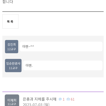
합니다
목록
김진희
아멘~^^
12교구
임승란권사
아멘.
11교구
은총과 지헤를 주시매
1
61
이재희
11교구
2023-07-03 (월)