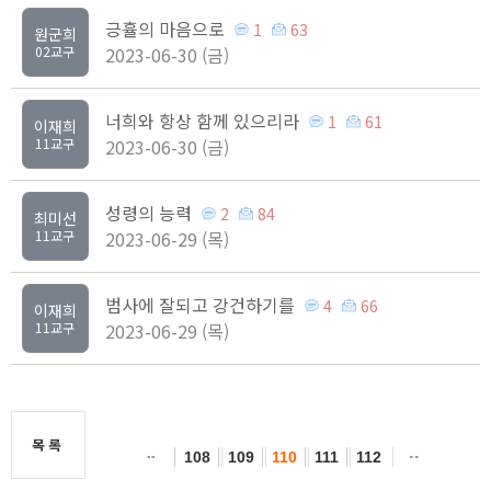
긍휼의 마음으로
1
63
원군희
02교구
2023-06-30 (금)
너희와 항상 함께 있으리라
1
61
이재희
11교구
2023-06-30 (금)
성령의 능력
2
84
최미선
11교구
2023-06-29 (목)
범사에 잘되고 강건하기를
4
66
이재희
11교구
2023-06-29 (목)
목록
108
109
110
111
112