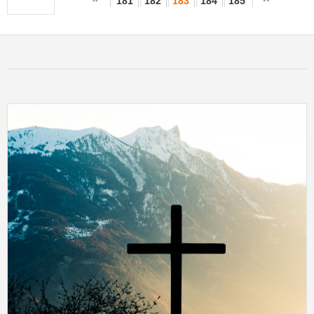
181
182
183
184
185