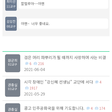
최미선
할렐루야~~아멘
11교구
김임전
아멘~ 너무 좋네요.
08교구
검은 머리 파뿌리가 될 때까지 사랑하며 사는 비결
원군희
6
216
02교구
2021-06-04
시각 장애인 "강신혜 선생님" 교단에 서다
4
권충실
1917
03교구
2021-05-29
콩고 민주공화국을 위해 기도합니다.
4
174
권충실