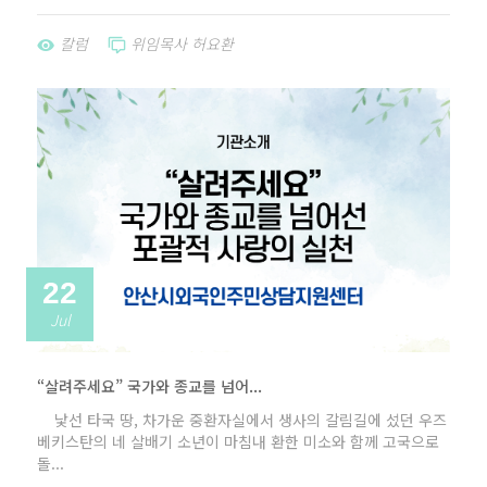
칼럼
위임목사 허요환
22
Jul
“살려주세요” 국가와 종교를 넘어...
낯선 타국 땅, 차가운 중환자실에서 생사의 갈림길에 섰던 우즈
베키스탄의 네 살배기 소년이 마침내 환한 미소와 함께 고국으로
돌...