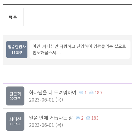
목록
아멘..하나님만 자랑하고 찬양하며 영광돌리는 삶으로
임승란권사
인도하옵소서....
11교구
하나님을 더 두려워하여
1
189
원군희
02교구
2023-06-01 (목)
말씀 안에 거듭나는 삶
2
183
최미선
11교구
2023-06-01 (목)