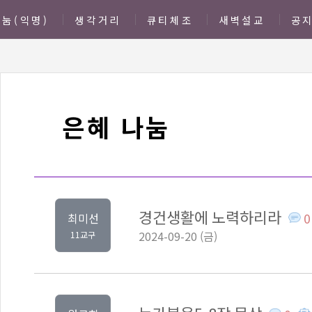
눔(익명)
생각거리
큐티체조
새벽설교
공
은혜 나눔
경건생활에 노력하리라
0
최미선
2024-09-20 (금)
11교구