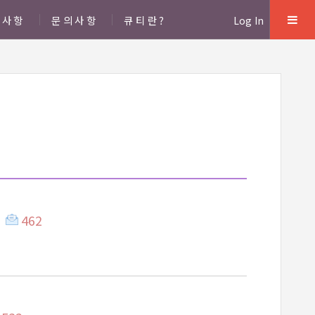
지사항
문의사항
큐티란?
Log In
462