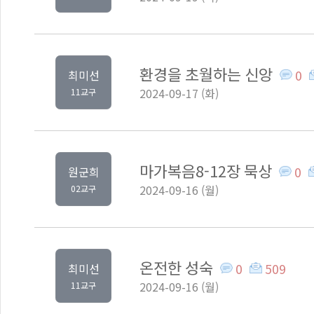
환경을 초월하는 신앙
0
최미선
2024-09-17 (화)
11교구
마가복음8-12장 묵상
0
원군희
2024-09-16 (월)
02교구
온전한 성숙
0
509
최미선
2024-09-16 (월)
11교구