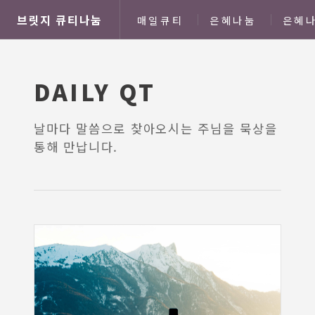
브릿지 큐티나눔
매일큐티
은혜나눔
은혜나
DAILY QT
날마다 말씀으로 찾아오시는 주님을 묵상을
통해 만납니다.