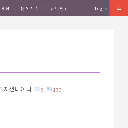
지사항
문의사항
큐티란?
Log In
 고치셨나이다
3
139