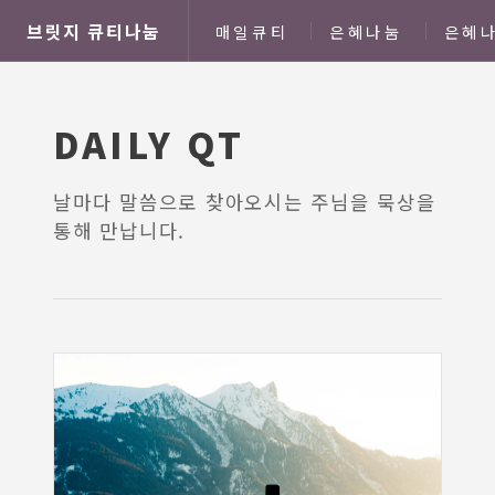
브릿지 큐티나눔
매일큐티
은혜나눔
은혜나
DAILY QT
날마다 말씀으로 찾아오시는 주님을 묵상을
통해 만납니다.