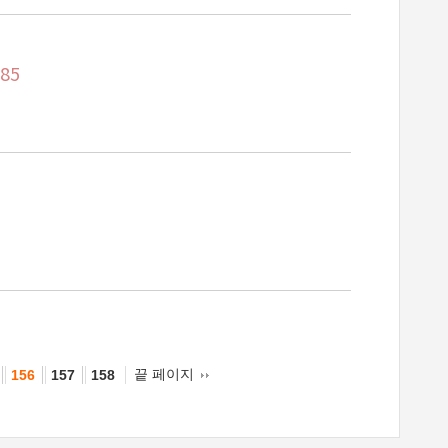
85
끝 페이지
156
157
158