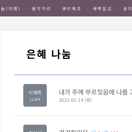
눔(익명)
생각거리
큐티체조
새벽설교
공
은혜 나눔
내가 주께 부르짖음에 나를
이재희
2023-01-19 (목)
11교구