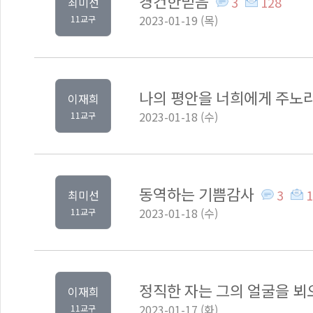
경건한믿음
3
128
최미선
2023-01-19 (목)
11교구
나의 평안을 너희에게 주노
이재희
2023-01-18 (수)
11교구
동역하는 기쁨감사
3
1
최미선
2023-01-18 (수)
11교구
정직한 자는 그의 얼굴을 
이재희
2023-01-17 (화)
11교구