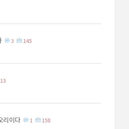
라
3
145
13
뵈오리이다
1
158