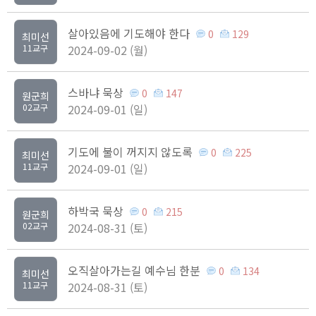
살아있음에 기도해야 한다
0
129
최미선
11교구
2024-09-02 (월)
스바냐 묵상
0
147
원군희
02교구
2024-09-01 (일)
기도에 불이 꺼지지 않도록
0
225
최미선
11교구
2024-09-01 (일)
하박국 묵상
0
215
원군희
02교구
2024-08-31 (토)
오직살아가는길 예수님 한분
0
134
최미선
11교구
2024-08-31 (토)