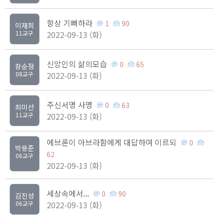
항상 기뻐하라
1
90
이재희
11교구
2022-09-13 (화)
신앙인의 삶의모습
0
65
장순정
08교구
2022-09-13 (화)
주신서명 사명
0
63
최미선
11교구
2022-09-13 (화)
에브론이 아브라함에게 대답하여 이르되
0
박용준
62
06교구
2022-09-13 (화)
세상속에서...
0
90
김진성
06교구
2022-09-13 (화)