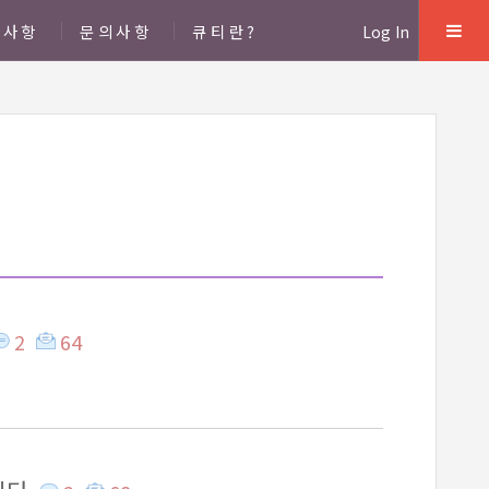
지사항
문의사항
큐티란?
Log In
2
64