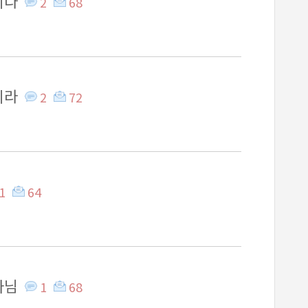
니다
2
68
리라
2
72
1
64
나님
1
68