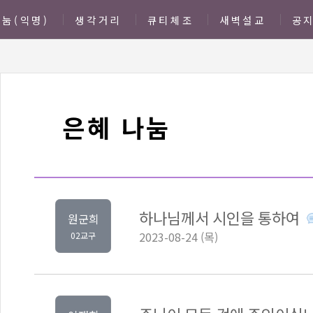
눔(익명)
생각거리
큐티체조
새벽설교
공
은혜 나눔
하나님께서 시인을 통하여
원군희
2023-08-24 (목)
02교구