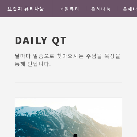
브릿지 큐티나눔
매일큐티
은혜나눔
은혜나
DAILY QT
날마다 말씀으로 찾아오시는 주님을 묵상을
통해 만납니다.