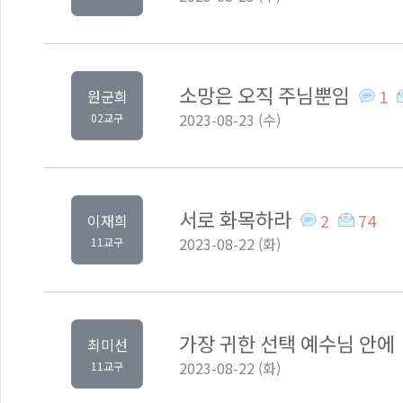
소망은 오직 주님뿐임
1
원군희
2023-08-23 (수)
02교구
서로 화목하라
2
74
이재희
2023-08-22 (화)
11교구
가장 귀한 선택 예수님 안에
최미선
2023-08-22 (화)
11교구