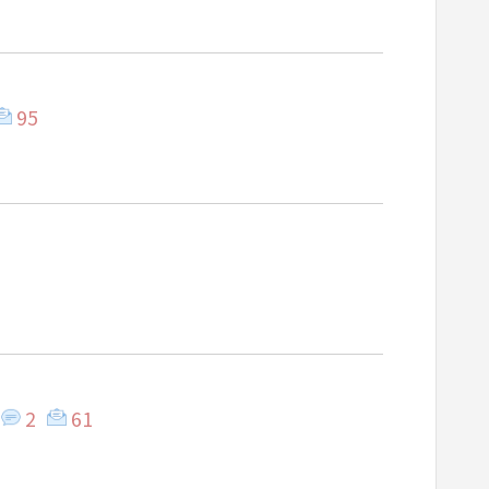
95
2
61